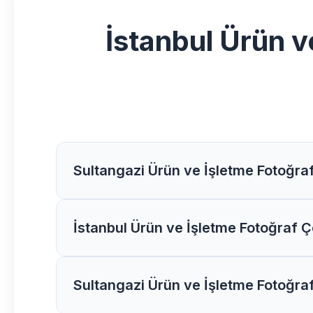
İstanbul Ürün v
Sultangazi Ürün ve İşletme Fotoğraf
Sultangazi bölgesindeki Ürün ve İşletme Fot
İstanbul Ürün ve İşletme Fotoğraf Ç
ücretsiz danışmanlık alabilirsiniz.
İstanbul bölgesinde Ürün ve İşletme Fotoğraf
Sultangazi Ürün ve İşletme Fotoğra
yapalım.