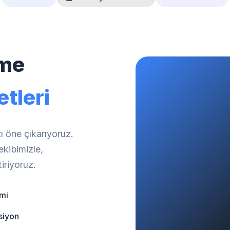
tme
tleri
ı öne çıkarıyoruz.
ekibimizle,
iriyoruz.
mi
siyon