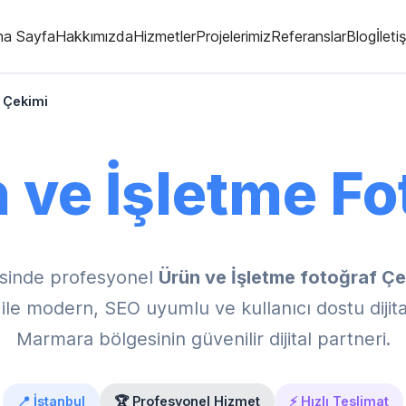
na Sayfa
Hakkımızda
Hizmetler
Projelerimiz
Referanslar
Blog
İleti
f Çekimi
 ve İşletme Fo
sinde profesyonel
Ürün ve İşletme fotoğraf Çe
e modern, SEO uyumlu ve kullanıcı dostu dijita
Marmara bölgesinin güvenilir dijital partneri.
📍 İstanbul
🏆 Profesyonel Hizmet
⚡ Hızlı Teslimat