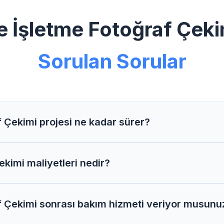
e İşletme Fotoğraf Çek
Sorulan Sorular
 Çekimi projesi ne kadar sürer?
oğraf Çekimi projelerimiz proje kapsamına göre 2-6 hafta 
ekimi maliyetleri nedir?
 Çekimi maliyetleri proje detaylarına göre değişir. Size 
f Çekimi sonrası bakım hizmeti veriyor musunu