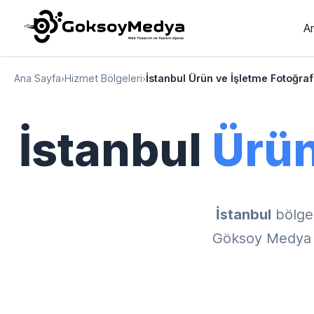
A
Ana Sayfa
›
Hizmet Bölgeleri
›
İstanbul Ürün ve İşletme Fotoğra
İstanbul
Ürün
İstanbul
bölge
Göksoy Medya il