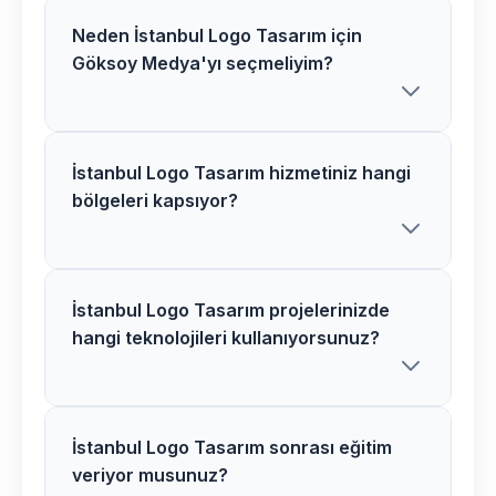
görüşme için bizimle iletişime
geçebilirsiniz.
Neden İstanbul Logo Tasarım için
Evet, Şişli bölgesindeki tüm
Göksoy Medya'yı seçmeliyim?
müşterilerimize Logo Tasarım sonrası 1
yıl ücretsiz teknik destek ve bakım
hizmeti sunuyoruz.
İstanbul Logo Tasarım hizmetiniz hangi
İstanbul bölgesinde 7+ yıllık
bölgeleri kapsıyor?
deneyimimiz, profesyonel ekibimiz ve
müşteri memnuniyeti odaklı
yaklaşımımızla Logo Tasarım alanında
güvenilir bir partner olarak hizmet
İstanbul Logo Tasarım projelerinizde
İstanbul merkez ve tüm ilçelerinde logo
hangi teknolojileri kullanıyorsunuz?
veriyoruz.
tasarım hizmeti sunuyoruz. Marmara
bölgesinin her yerinden müşterilerimize
hizmet veriyoruz.
İstanbul Logo Tasarım sonrası eğitim
İstanbul bölgesindeki logo tasarım
veriyor musunuz?
projelerimizde en güncel teknolojileri