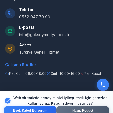
Telefon
0552 947 79 90
E-posta
info@goksoymedya.com.tr
Adres
Türkiye Geneli Hizmet
Çalışma Saatleri
Pzt-Cum: 09:00-18:00
Cmt: 10:00-16:00
Pzr: Kapalı
Web sitemizde deneyiminizi iyileştirmek için çerezler
© 2025 Göksoy Medya. Tüm hakları saklıdır.
kullanıyoruz. Kabul ediyor musunuz?
Gizlilik Politikası
Kullanım Koşulları
Çerez Politikası
Evet, Kabul Ediyorum
Hayır, Reddet