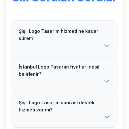
Şişli Logo Tasarım hizmeti ne kadar
sürer?
İstanbul Logo Tasarım fiyatları nasıl
Göksoy Medya olarak Şişli bölgesindeki
belirlenir?
Logo Tasarım projelerimizi genellikle 2-
4 hafta içerisinde tamamlıyoruz. Proje
kapsamına göre süre değişiklik
gösterebilir.
Şişli Logo Tasarım sonrası destek
İstanbul bölgesindeki Logo Tasarım
hizmeti var mı?
fiyatlarımız proje kapsamı, özellikler ve
ihtiyaçlarınıza göre belirlenir. Ücretsiz