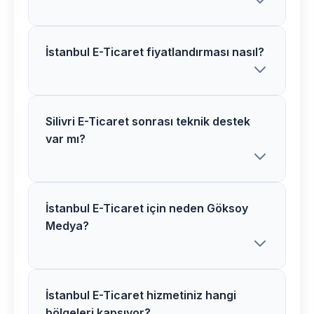
İstanbul E-Ticaret fiyatlandırması nasıl?
Silivri bölgesindeki E-Ticaret projelerimiz
genellikle 2-5 hafta arasında
tamamlanır. Proje detaylarına göre süre
değişiklik gösterebilir.
Silivri E-Ticaret sonrası teknik destek
İstanbul bölgesinde E-Ticaret
var mı?
fiyatlarımız proje kapsamı ve
özelliklerine göre belirlenir. Ücretsiz
analiz sonrası net teklif sunuyoruz.
İstanbul E-Ticaret için neden Göksoy
Evet, Silivri bölgesindeki tüm E-Ticaret
Medya?
projelerimizde 1 yıl ücretsiz teknik
destek ve bakım hizmeti sağlıyoruz.
İstanbul E-Ticaret hizmetiniz hangi
İstanbul bölgesinde E-Ticaret
bölgeleri kapsıyor?