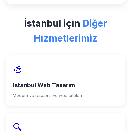
yönetebilmeniz için kapsamlı destek
İstanbul bölgesindeki e-ticaret
sağlıyoruz.
projelerimizde esnek ödeme planları
İstanbul için
Diğer
sunuyoruz. Peşin ödemede özel
indirimler, taksitli ödeme seçenekleri ve
Hizmetlerimiz
proje bazlı ödeme planları mevcuttur.
🎨
İstanbul Web Tasarım
Modern ve responsive web siteleri
🔍