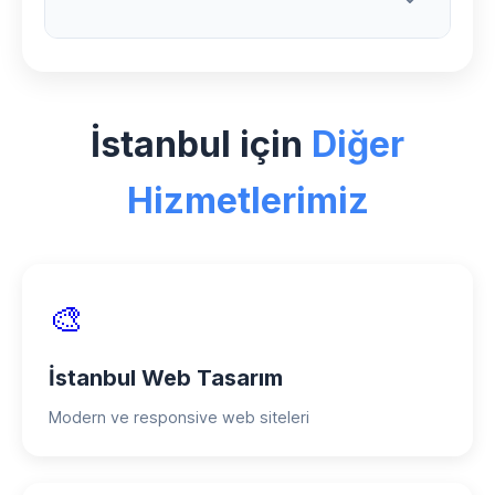
detaylı eğitim ve dokümantasyon
sunuyoruz. Sisteminizi rahatlıkla
yönetebilmeniz için kapsamlı destek
İstanbul bölgesindeki e-ticaret
sağlıyoruz.
projelerimizde esnek ödeme planları
İstanbul için
Diğer
sunuyoruz. Peşin ödemede özel
indirimler, taksitli ödeme seçenekleri ve
Hizmetlerimiz
proje bazlı ödeme planları mevcuttur.
🎨
İstanbul Web Tasarım
Modern ve responsive web siteleri