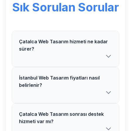
Sık Sorulan Sorular
Çatalca Web Tasarım hizmeti ne kadar
sürer?
İstanbul Web Tasarım fiyatları nasıl
Göksoy Medya olarak Çatalca
belirlenir?
bölgesindeki Web Tasarım projelerimizi
genellikle 2-4 hafta içerisinde
tamamlıyoruz. Proje kapsamına göre
süre değişiklik gösterebilir.
Çatalca Web Tasarım sonrası destek
İstanbul bölgesindeki Web Tasarım
hizmeti var mı?
fiyatlarımız proje kapsamı, özellikler ve