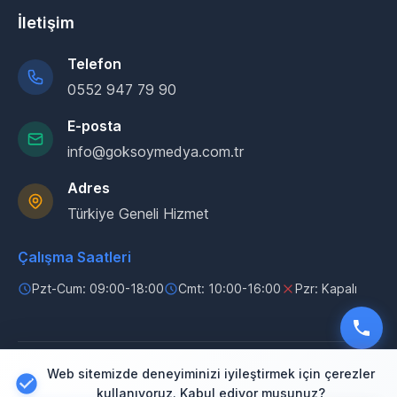
İletişim
Telefon
0552 947 79 90
E-posta
info@goksoymedya.com.tr
Adres
Türkiye Geneli Hizmet
Çalışma Saatleri
Pzt-Cum: 09:00-18:00
Cmt: 10:00-16:00
Pzr: Kapalı
Web sitemizde deneyiminizi iyileştirmek için çerezler
© 2025 Göksoy Medya. Tüm hakları saklıdır.
kullanıyoruz. Kabul ediyor musunuz?