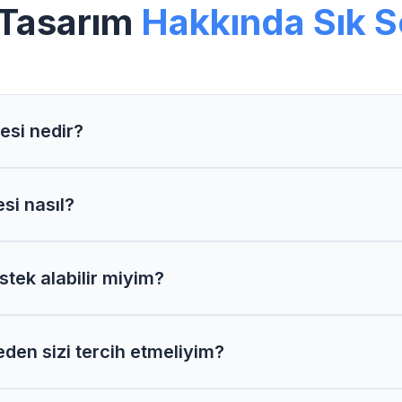
 Tasarım
Hakkında Sık S
esi nedir?
rimiz ortalama 3-5 hafta içerisinde tamamlanır. Karmaşık
si nasıl?
proje özelliklerine göre belirlenir. Detaylı analiz sonrası 
tek alabilir miyim?
 Tasarım müşterilerimize 1 yıl ücretsiz destek ve bakım h
en sizi tercih etmeliyim?