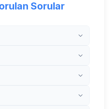
orulan Sorular
 projelerde süre uzayabilir.
net fiyat teklifi sunuyoruz.
izmeti veriyoruz.