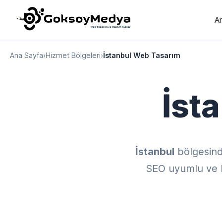
A
Ana Sayfa
›
Hizmet Bölgeleri
›
İstanbul Web Tasarım
İst
İstanbul
bölgesin
SEO uyumlu ve ku