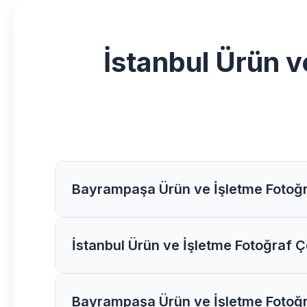
İstanbul Ürün v
Bayrampaşa Ürün ve İşletme Fotoğr
Göksoy Medya olarak Bayrampaşa bölgesindek
İstanbul Ürün ve İşletme Fotoğraf Çek
Proje kapsamına göre süre değişiklik göstere
İstanbul bölgesindeki Ürün ve İşletme Fotoğr
Bayrampaşa Ürün ve İşletme Fotoğra