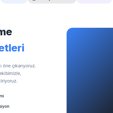
tme
tleri
ı öne çıkarıyoruz.
ekibimizle,
iriyoruz.
mi
siyon