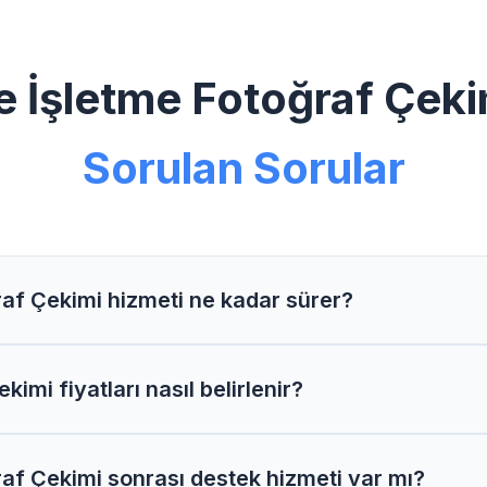
e İşletme Fotoğraf Çek
Sorulan Sorular
af Çekimi hizmeti ne kadar sürer?
i Ürün ve İşletme Fotoğraf Çekimi projelerimizi genelli
imi fiyatları nasıl belirlenir?
bilir.
af Çekimi fiyatlarımız proje kapsamı, özellikler ve ihtiya
f Çekimi sonrası destek hizmeti var mı?