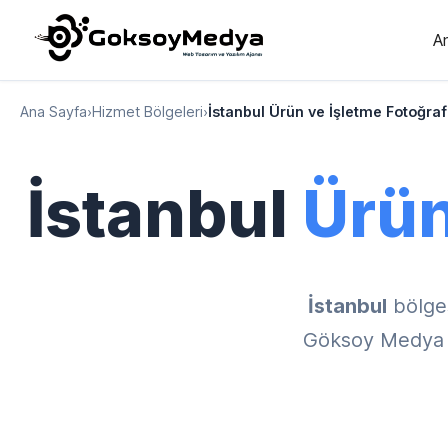
A
Ana Sayfa
›
Hizmet Bölgeleri
›
İstanbul Ürün ve İşletme Fotoğra
İstanbul
Ürün
İstanbul
bölge
Göksoy Medya il