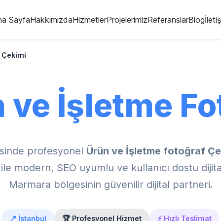
na Sayfa
Hakkımızda
Hizmetler
Projelerimiz
Referanslar
Blog
İleti
f Çekimi
 ve İşletme Fo
sinde profesyonel
Ürün ve İşletme fotoğraf Çe
e modern, SEO uyumlu ve kullanıcı dostu dijita
Marmara bölgesinin güvenilir dijital partneri.
📍 İstanbul
🏆 Profesyonel Hizmet
⚡ Hızlı Teslimat