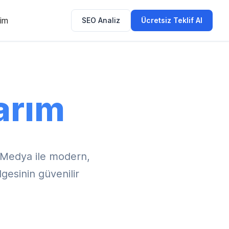
şim
SEO Analiz
Ücretsiz Teklif Al
arım
 Medya ile modern,
gesinin güvenilir