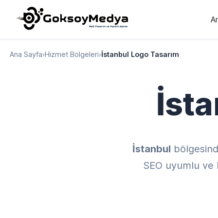
A
Ana Sayfa
›
Hizmet Bölgeleri
›
İstanbul Logo Tasarım
İst
İstanbul
bölgesind
SEO uyumlu ve ku