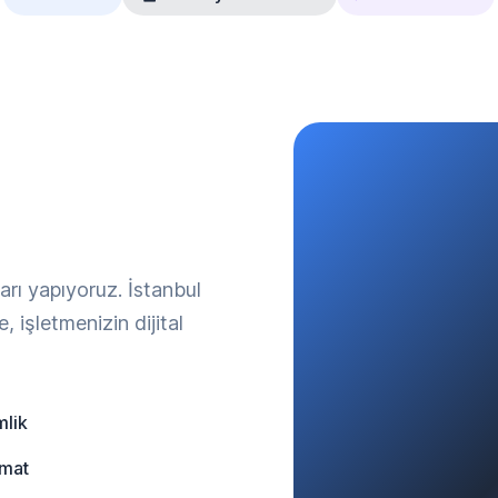
m
arı yapıyoruz. İstanbul
 işletmenizin dijital
mlik
rmat