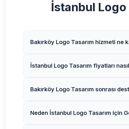
İstanbul Logo
Bakırköy Logo Tasarım hizmeti ne k
Göksoy Medya olarak Bakırköy bölgesindeki 
İstanbul Logo Tasarım fiyatları nasıl
değişiklik gösterebilir.
İstanbul bölgesindeki Logo Tasarım fiyatlarım
Bakırköy Logo Tasarım sonrası dest
geçebilirsiniz.
Evet, Bakırköy bölgesindeki tüm müşterileri
Neden İstanbul Logo Tasarım için 