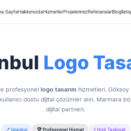
na Sayfa
Hakkımızda
Hizmetler
Projelerimiz
Referanslar
Blog
İleti
anbul
Logo Tas
e profesyonel
logo tasarım
hizmetleri. Göksoy
llanıcı dostu dijital çözümler alın. Marmara böl
dijital partneri.
📍 İstanbul
🏆 Profesyonel Hizmet
⚡ Hızlı Teslimat