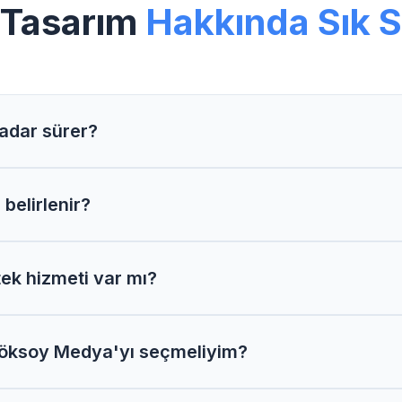
 Tasarım
Hakkında Sık S
adar sürer?
Logo Tasarım projelerimizi genellikle 2-4 hafta içerisi
 belirlenir?
ız proje kapsamı, özellikler ve ihtiyaçlarınıza göre belirle
ek hizmeti var mı?
mize Logo Tasarım sonrası 1 yıl ücretsiz teknik destek v
Göksoy Medya'yı seçmeliyim?