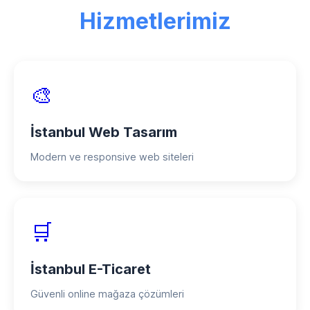
indirimler, taksitli ödeme seçenekleri ve
Hizmetlerimiz
proje bazlı ödeme planları mevcuttur.
🎨
İstanbul Web Tasarım
Modern ve responsive web siteleri
🛒
İstanbul E-Ticaret
Güvenli online mağaza çözümleri