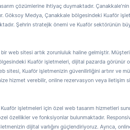
sarım çözümlerine ihtiyaç duymaktadır. Çanakkale'nin 
dır. Göksoy Medya, Çanakkale bölgesindeki Kuaför işle
ktadır. Şehrin stratejik önemi ve Kuaför sektörünün bü
ir web sitesi artık zorunluluk haline gelmiştir. Müşteri
gesindeki Kuaför işletmeleri, dijital pazarda görünür 
 sitesi, Kuaför işletmenizin güvenilirliğini artırır ve mü
ize hizmet verebilir, online rezervasyon veya iletişim sis
aför işletmeleri için özel web tasarım hizmetleri sun
 özel özellikler ve fonksiyonlar bulunmaktadır. Respons
şletmenizin dijital varlığını güçlendiriyoruz. Ayrıca, onli