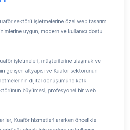
aför sektörü işletmelerine özel web tasarım
inimlerine uygun, modern ve kullanıcı dostu
aför işletmeleri, müşterilerine ulaşmak ve
n gelişen altyapısı ve Kuaför sektörünün
letmelerinin dijital dönüşümüne katkı
sektörünün büyümesi, profesyonel bir web
riler, Kuaför hizmetleri ararken öncelikle
a görünür olmak için modern ve kullanıcı