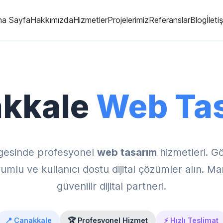
na Sayfa
Hakkımızda
Hizmetler
Projelerimiz
Referanslar
Blog
İleti
kkale
Web Ta
gesinde profesyonel
web tasarım
hizmetleri. G
lu ve kullanıcı dostu dijital çözümler alın. M
güvenilir dijital partneri.
📍 Çanakkale
🏆 Profesyonel Hizmet
⚡ Hızlı Teslimat