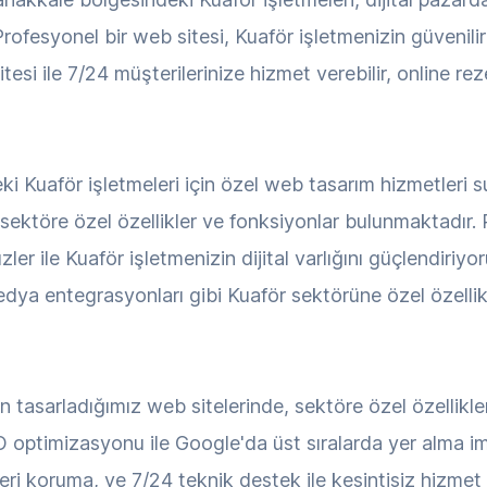
ofesyonel bir web sitesi, Kuaför işletmenizin güvenilirli
esi ile 7/24 müşterilerinize hizmet verebilir, online rez
Kuaför işletmeleri için özel web tasarım hizmetleri s
, sektöre özel özellikler ve fonksiyonlar bulunmaktadı
zler ile Kuaför işletmenizin dijital varlığını güçlendiriy
 medya entegrasyonları gibi Kuaför sektörüne özel özelli
n tasarladığımız web sitelerinde, sektöre özel özellikl
O optimizasyonu ile Google'da üst sıralarda yer alma imka
veri koruma, ve 7/24 teknik destek ile kesintisiz hizme