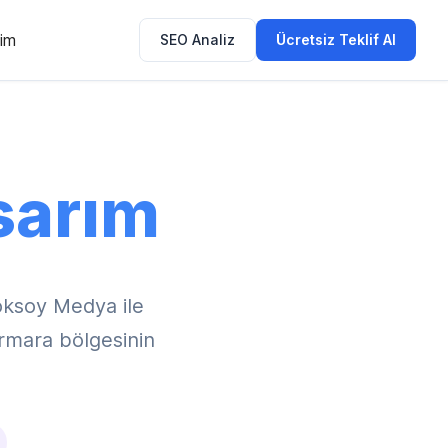
şim
SEO Analiz
Ücretsiz Teklif Al
sarım
öksoy Medya ile
armara bölgesinin