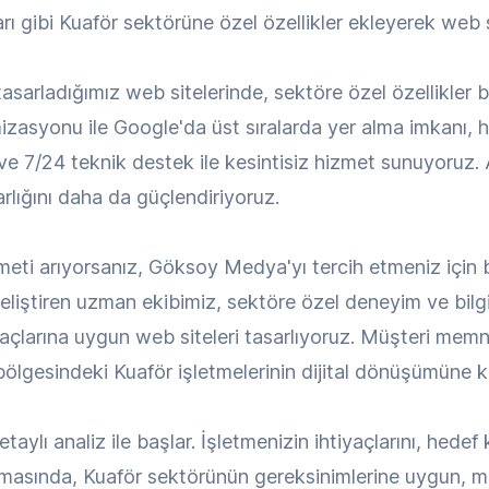
ı gibi Kuaför sektörüne özel özellikler ekleyerek web si
tasarladığımız web sitelerinde, sektöre özel özellikler
mizasyonu ile Google'da üst sıralarda yer alma imkanı, hı
 ve 7/24 teknik destek ile kesintisiz hizmet sunuyoruz.
 varlığını daha da güçlendiriyoruz.
meti arıyorsanız, Göksoy Medya'yı tercih etmeniz için
liştiren uzman ekibimiz, sektöre özel deneyim ve bilgi
iyaçlarına uygun web siteleri tasarlıyoruz. Müşteri mem
bölgesindeki Kuaför işletmelerinin dijital dönüşümüne k
ylı analiz ile başlar. İşletmenizin ihtiyaçlarını, hedef k
sında, Kuaför sektörünün gereksinimlerine uygun, mod