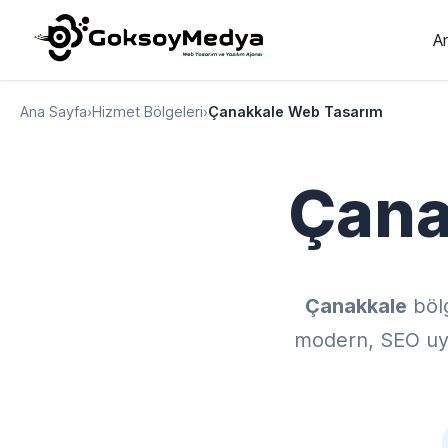
A
Ana Sayfa
›
Hizmet Bölgeleri
›
Çanakkale Web Tasarım
Çana
Çanakkale
böl
modern, SEO uyum