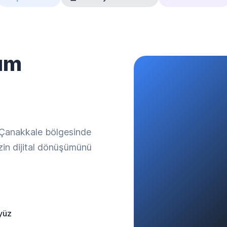
ım
. Çanakkale bölgesinde
izin dijital dönüşümünü
yüz