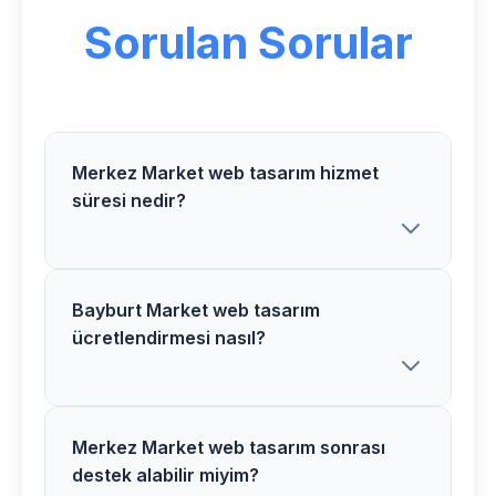
Sorulan Sorular
Merkez Market web tasarım hizmet
süresi nedir?
Bayburt Market web tasarım
Merkez bölgesindeki Market web
ücretlendirmesi nasıl?
tasarım projelerimiz ortalama 3-5 hafta
içerisinde tamamlanır. Karmaşık
projelerde süre uzayabilir.
Merkez Market web tasarım sonrası
Bayburt bölgesinde Market web
destek alabilir miyim?
tasarım ücretlerimiz proje özelliklerine