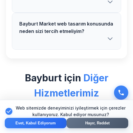
göre belirlenir. Detaylı analiz sonrası net
fiyat teklifi sunuyoruz.
Bayburt Market web tasarım konusunda
Kesinlikle! Merkez bölgesindeki tüm
neden sizi tercih etmeliyim?
Market web tasarım müşterilerimize 1 yıl
ücretsiz destek ve bakım hizmeti
veriyoruz.
Bayburt bölgesinde Market sektörü için
özel uzman ekibimiz, modern
Bayburt için
Diğer
teknolojiler ve kanıtlanmış başarı
hikayelerimizle fark yaratıyoruz.
Hizmetlerimiz
Web sitemizde deneyiminizi iyileştirmek için çerezler
kullanıyoruz. Kabul ediyor musunuz?
🛒
Evet, Kabul Ediyorum
Hayır, Reddet