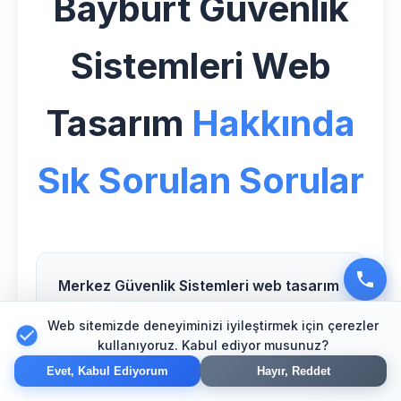
Bayburt Güvenlik
Sistemleri Web
Tasarım
Hakkında
Sık Sorulan Sorular
Merkez Güvenlik Sistemleri web tasarım
hizmeti ne kadar sürer?
Web sitemizde deneyiminizi iyileştirmek için çerezler
kullanıyoruz. Kabul ediyor musunuz?
Evet, Kabul Ediyorum
Hayır, Reddet
Bayburt Güvenlik Sistemleri web tasarım
Göksoy Medya olarak Merkez