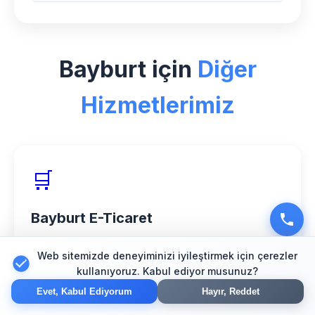
sunuyoruz.
Bayburt bölgesinde Pilates sektörü için
özel deneyimimiz, 150+ başarılı proje ve
Bayburt için
Diğer
%98 müşteri memnuniyeti oranımızla
hizmet veriyoruz.
Hizmetlerimiz
🛒
Bayburt E-Ticaret
Güvenli online mağaza çözümleri
Web sitemizde deneyiminizi iyileştirmek için çerezler
kullanıyoruz. Kabul ediyor musunuz?
Evet, Kabul Ediyorum
Hayır, Reddet