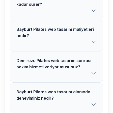
kadar sürer?
Bayburt Pilates web tasarım maliyetleri
Demirözü bölgesindeki Pilates web
nedir?
tasarım projelerimiz proje kapsamına
göre 2-6 hafta arasında tamamlanır.
Detaylı bilgi için ücretsiz danışmanlık
alabilirsiniz.
Demirözü Pilates web tasarım sonrası
Bayburt bölgesinde Pilates web tasarım
bakım hizmeti veriyor musunuz?
maliyetleri proje detaylarına göre
değişir. Size özel teklif hazırlamak için
ücretsiz görüşme yapalım.
Bayburt Pilates web tasarım alanında
Evet, Demirözü bölgesindeki tüm Pilates
deneyiminiz nedir?
web tasarım projelerimizde 1 yıl ücretsiz
bakım ve teknik destek hizmeti