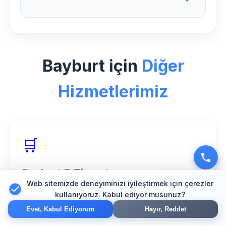
sonrası 1 yıl ücretsiz teknik destek ve
bakım hizmeti sunuyoruz.
Bayburt bölgesinde Klima sektörü için
özel deneyimimiz, profesyonel ekibimiz
Bayburt için
Diğer
ve müşteri memnuniyeti odaklı
yaklaşımımızla web tasarım alanında
Hizmetlerimiz
güvenilir bir partner olarak hizmet
veriyoruz.
🛒
Bayburt E-Ticaret
Web sitemizde deneyiminizi iyileştirmek için çerezler
Güvenli online mağaza çözümleri
kullanıyoruz. Kabul ediyor musunuz?
Evet, Kabul Ediyorum
Hayır, Reddet