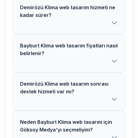
Demirözü Klima web tasarım hizmeti ne
kadar sürer?
Bayburt Klima web tasarım fiyatları nasıl
Göksoy Medya olarak Demirözü
belirlenir?
bölgesindeki Klima web tasarım
projelerimizi genellikle 2-4 hafta
içerisinde tamamlıyoruz. Proje
kapsamına göre süre değişiklik
Demirözü Klima web tasarım sonrası
Bayburt bölgesindeki Klima web tasarım
destek hizmeti var mı?
gösterebilir.
fiyatlarımız proje kapsamı, özellikler ve
ihtiyaçlarınıza göre belirlenir. Ücretsiz
görüşme için bizimle iletişime
geçebilirsiniz.
Neden Bayburt Klima web tasarım için
Evet, Demirözü bölgesindeki tüm
Göksoy Medya'yı seçmeliyim?
müşterilerimize Klima web tasarım