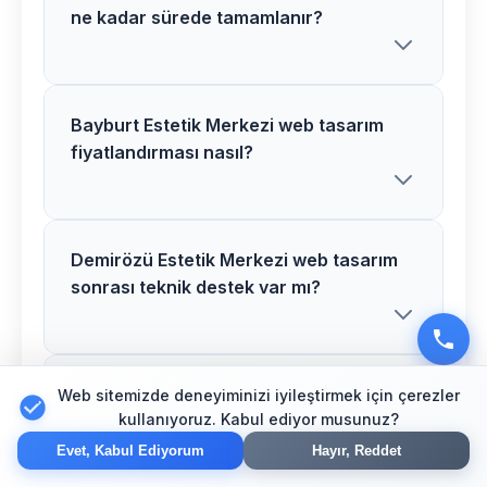
ne kadar sürede tamamlanır?
Bayburt Estetik Merkezi web tasarım
Demirözü bölgesindeki Estetik Merkezi
fiyatlandırması nasıl?
web tasarım projelerimiz genellikle 2-5
hafta arasında tamamlanır. Proje
detaylarına göre süre değişiklik
gösterebilir.
Demirözü Estetik Merkezi web tasarım
Bayburt bölgesinde Estetik Merkezi
sonrası teknik destek var mı?
web tasarım fiyatlarımız proje kapsamı
ve özelliklerine göre belirlenir. Ücretsiz
analiz sonrası net teklif sunuyoruz.
Bayburt Estetik Merkezi web tasarım
Web sitemizde deneyiminizi iyileştirmek için çerezler
Evet, Demirözü bölgesindeki tüm Estetik
kullanıyoruz. Kabul ediyor musunuz?
için neden Göksoy Medya?
Merkezi web tasarım projelerimizde 1 yıl
Evet, Kabul Ediyorum
Hayır, Reddet
ücretsiz teknik destek ve bakım hizmeti