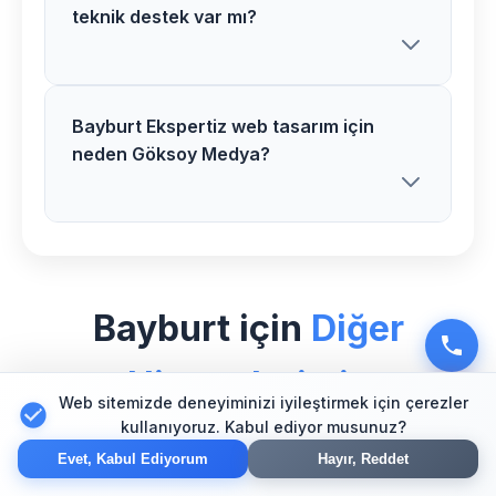
teknik destek var mı?
tasarım fiyatlarımız proje kapsamı ve
özelliklerine göre belirlenir. Ücretsiz
analiz sonrası net teklif sunuyoruz.
Bayburt Ekspertiz web tasarım için
Evet, Demirözü bölgesindeki tüm
neden Göksoy Medya?
Ekspertiz web tasarım projelerimizde 1
yıl ücretsiz teknik destek ve bakım
hizmeti sağlıyoruz.
Bayburt bölgesinde Ekspertiz sektörü
için özel uzman ekibimiz, yenilikçi
Bayburt için
Diğer
çözümler ve müşteri odaklı
yaklaşımımızla güvenilir partner olarak
Hizmetlerimiz
hizmet veriyoruz.
Web sitemizde deneyiminizi iyileştirmek için çerezler
kullanıyoruz. Kabul ediyor musunuz?
Evet, Kabul Ediyorum
Hayır, Reddet