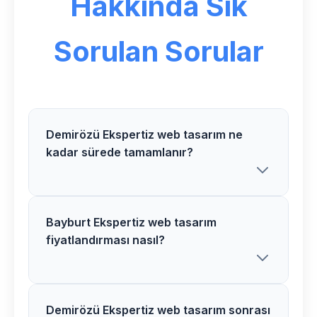
Hakkında Sık
Sorulan Sorular
Demirözü Ekspertiz web tasarım ne
kadar sürede tamamlanır?
Bayburt Ekspertiz web tasarım
Demirözü bölgesindeki Ekspertiz web
fiyatlandırması nasıl?
tasarım projelerimiz genellikle 2-5 hafta
arasında tamamlanır. Proje detaylarına
göre süre değişiklik gösterebilir.
Demirözü Ekspertiz web tasarım sonrası
Bayburt bölgesinde Ekspertiz web