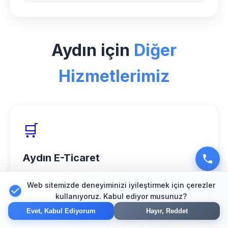
bakım hizmeti sunuyoruz.
Aydın bölgesinde Psikolog sektörü için
özel deneyimimiz, profesyonel ekibimiz
Aydın için
Diğer
ve müşteri memnuniyeti odaklı
yaklaşımımızla web tasarım alanında
Hizmetlerimiz
güvenilir bir partner olarak hizmet
veriyoruz.
🛒
Aydın E-Ticaret
Güvenli online mağaza çözümleri
Web sitemizde deneyiminizi iyileştirmek için çerezler
kullanıyoruz. Kabul ediyor musunuz?
Evet, Kabul Ediyorum
Hayır, Reddet