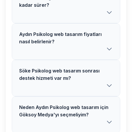
kadar sürer?
Aydın Psikolog web tasarım fiyatları
Göksoy Medya olarak Söke
nasıl belirlenir?
bölgesindeki Psikolog web tasarım
projelerimizi genellikle 2-4 hafta
içerisinde tamamlıyoruz. Proje
kapsamına göre süre değişiklik
Söke Psikolog web tasarım sonrası
Aydın bölgesindeki Psikolog web
destek hizmeti var mı?
gösterebilir.
tasarım fiyatlarımız proje kapsamı,
özellikler ve ihtiyaçlarınıza göre
belirlenir. Ücretsiz görüşme için bizimle
iletişime geçebilirsiniz.
Neden Aydın Psikolog web tasarım için
Evet, Söke bölgesindeki tüm
Göksoy Medya'yı seçmeliyim?
müşterilerimize Psikolog web tasarım
sonrası 1 yıl ücretsiz teknik destek ve