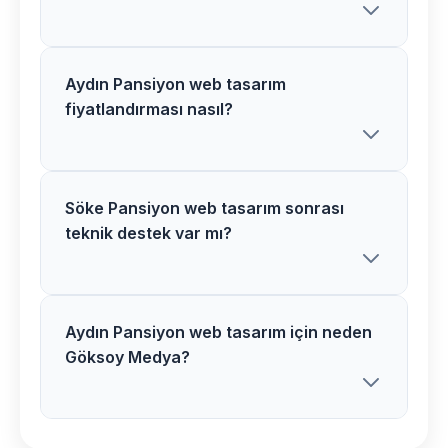
Aydın Pansiyon web tasarım
Söke bölgesindeki Pansiyon web
fiyatlandırması nasıl?
tasarım projelerimiz genellikle 2-5 hafta
arasında tamamlanır. Proje detaylarına
göre süre değişiklik gösterebilir.
Söke Pansiyon web tasarım sonrası
Aydın bölgesinde Pansiyon web tasarım
teknik destek var mı?
fiyatlarımız proje kapsamı ve
özelliklerine göre belirlenir. Ücretsiz
analiz sonrası net teklif sunuyoruz.
Aydın Pansiyon web tasarım için neden
Evet, Söke bölgesindeki tüm Pansiyon
Göksoy Medya?
web tasarım projelerimizde 1 yıl ücretsiz
teknik destek ve bakım hizmeti
sağlıyoruz.