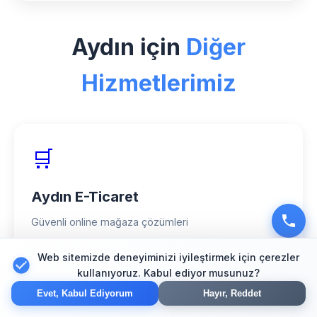
Aydın bölgesinde Pansiyon sektörü için
özel uzman ekibimiz, yenilikçi çözümler
Aydın için
Diğer
ve müşteri odaklı yaklaşımımızla
güvenilir partner olarak hizmet
Hizmetlerimiz
veriyoruz.
🛒
Aydın E-Ticaret
Güvenli online mağaza çözümleri
Web sitemizde deneyiminizi iyileştirmek için çerezler
kullanıyoruz. Kabul ediyor musunuz?
🔍
Evet, Kabul Ediyorum
Hayır, Reddet