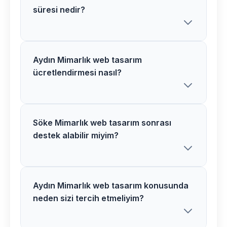
süresi nedir?
Aydın Mimarlık web tasarım
Söke bölgesindeki Mimarlık web
ücretlendirmesi nasıl?
tasarım projelerimiz ortalama 3-5 hafta
içerisinde tamamlanır. Karmaşık
projelerde süre uzayabilir.
Söke Mimarlık web tasarım sonrası
Aydın bölgesinde Mimarlık web tasarım
destek alabilir miyim?
ücretlerimiz proje özelliklerine göre
belirlenir. Detaylı analiz sonrası net fiyat
teklifi sunuyoruz.
Aydın Mimarlık web tasarım konusunda
Kesinlikle! Söke bölgesindeki tüm
neden sizi tercih etmeliyim?
Mimarlık web tasarım müşterilerimize 1
yıl ücretsiz destek ve bakım hizmeti