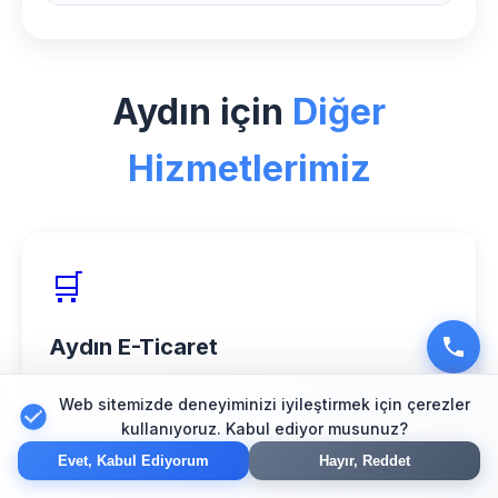
veriyoruz.
Aydın bölgesinde Mimarlık sektörü için
özel uzman ekibimiz, modern
Aydın için
Diğer
teknolojiler ve kanıtlanmış başarı
hikayelerimizle fark yaratıyoruz.
Hizmetlerimiz
🛒
Aydın E-Ticaret
Güvenli online mağaza çözümleri
Web sitemizde deneyiminizi iyileştirmek için çerezler
kullanıyoruz. Kabul ediyor musunuz?
Evet, Kabul Ediyorum
Hayır, Reddet