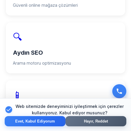
Güvenli online mağaza çözümleri
🔍
Aydın SEO
Arama motoru optimizasyonu
📱
Web sitemizde deneyiminizi iyileştirmek için çerezler
Aydın Mobil Uygulama
kullanıyoruz. Kabul ediyor musunuz?
iOS ve Android uygulamaları
Evet, Kabul Ediyorum
Hayır, Reddet