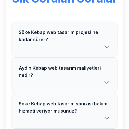
Söke Kebap web tasarım projesi ne
kadar sürer?
Aydın Kebap web tasarım maliyetleri
Söke bölgesindeki Kebap web tasarım
nedir?
projelerimiz proje kapsamına göre 2-6
hafta arasında tamamlanır. Detaylı bilgi
için ücretsiz danışmanlık alabilirsiniz.
Söke Kebap web tasarım sonrası bakım
Aydın bölgesinde Kebap web tasarım
hizmeti veriyor musunuz?
maliyetleri proje detaylarına göre
değişir. Size özel teklif hazırlamak için