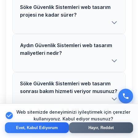
Söke Güvenlik Sistemleri web tasarım
projesi ne kadar sürer?
Aydın Güvenlik Sistemleri web tasarım
Söke bölgesindeki Güvenlik Sistemleri
maliyetleri nedir?
web tasarım projelerimiz proje
kapsamına göre 2-6 hafta arasında
tamamlanır. Detaylı bilgi için ücretsiz
danışmanlık alabilirsiniz.
Söke Güvenlik Sistemleri web tasarım
Aydın bölgesinde Güvenlik Sistemleri
sonrası bakım hizmeti veriyor musunuz?
web tasarım maliyetleri proje
detaylarına göre değişir. Size özel teklif
hazırlamak için ücretsiz görüşme
Web sitemizde deneyiminizi iyileştirmek için çerezler
kullanıyoruz. Kabul ediyor musunuz?
yapalım.
Aydın Güvenlik Sistemleri web tasarım
Evet, Söke bölgesindeki tüm Güvenlik
Evet, Kabul Ediyorum
Hayır, Reddet
alanında deneyiminiz nedir?
Sistemleri web tasarım projelerimizde 1