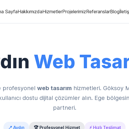
na Sayfa
Hakkımızda
Hizmetler
Projelerimiz
Referanslar
Blog
İleti
dın
Web Tasa
e profesyonel
web tasarım
hizmetleri. Göksoy 
lanıcı dostu dijital çözümler alın. Ege bölgesinin
partneri.
📍 Aydın
🏆 Profesyonel Hizmet
⚡ Hızlı Teslimat