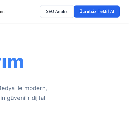
şim
SEO Analiz
Ücretsiz Teklif Al
rım
Medya ile modern,
 güvenilir dijital