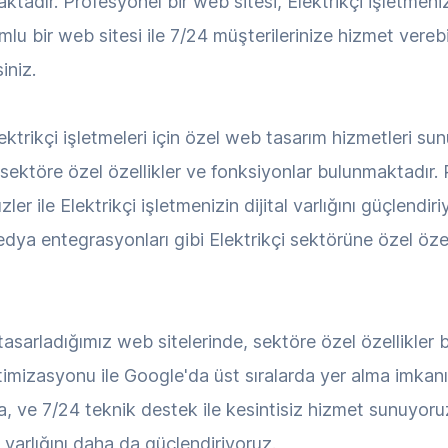
tadır. Profesyonel bir web sitesi, Elektrikçi işletmenizin
lu bir web sitesi ile 7/24 müşterilerinize hizmet verebi
iniz.
rikçi işletmeleri için özel web tasarım hizmetleri sunu
, sektöre özel özellikler ve fonksiyonlar bulunmaktadı
ler ile Elektrikçi işletmenizin dijital varlığını güçlendi
medya entegrasyonları gibi Elektrikçi sektörüne özel öze
n tasarladığımız web sitelerinde, sektöre özel özellikle
ptimizasyonu ile Google'da üst sıralarda yer alma imkanı, 
a, ve 7/24 teknik destek ile kesintisiz hizmet sunuyoruz
al varlığını daha da güçlendiriyoruz.