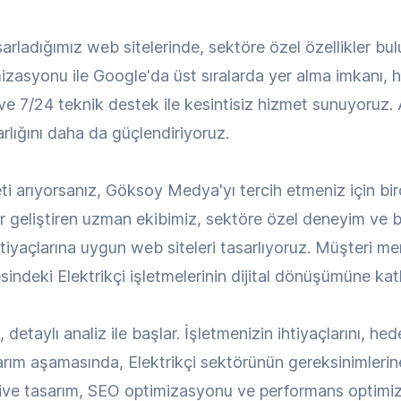
asarladığımız web sitelerinde, sektöre özel özellikler b
mizasyonu ile Google'da üst sıralarda yer alma imkanı, hı
ve 7/24 teknik destek ile kesintisiz hizmet sunuyoruz. 
 varlığını daha da güçlendiriyoruz.
eti arıyorsanız, Göksoy Medya'yı tercih etmeniz için b
r geliştiren uzman ekibimiz, sektöre özel deneyim ve bi
 ihtiyaçlarına uygun web siteleri tasarlıyoruz. Müşteri 
sindeki Elektrikçi işletmelerinin dijital dönüşümüne kat
etaylı analiz ile başlar. İşletmenizin ihtiyaçlarını, hedef
ım aşamasında, Elektrikçi sektörünün gereksinimlerine
ive tasarım, SEO optimizasyonu ve performans optimiza