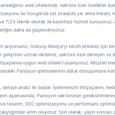
sarladığımız web sitelerinde, sektöre özel özellikler b
mizasyonu ile Google'da üst sıralarda yer alma imkanı, hı
 ve 7/24 teknik destek ile kesintisiz hizmet sunuyoruz.
 varlığını daha da güçlendiriyoruz.
i arıyorsanız, Göksoy Medya'yı tercih etmeniz için bir
 geliştiren uzman ekibimiz, sektöre özel deneyim ve bi
ihtiyaçlarına uygun web siteleri tasarlıyoruz. Müşteri m
esindeki Pansiyon işletmelerinin dijital dönüşümüne kat
taylı analiz ile başlar. İşletmenizin ihtiyaçlarını, hedef
rım aşamasında, Pansiyon sektörünün gereksinimlerine
ive tasarım, SEO optimizasyonu ve performans optimiza
lıştığından emin oluyoruz. Son olarak, yayın sonrası d