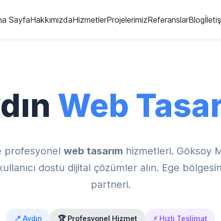
na Sayfa
Hakkımızda
Hizmetler
Projelerimiz
Referanslar
Blog
İleti
dın
Web Tasa
e profesyonel
web tasarım
hizmetleri. Göksoy 
lanıcı dostu dijital çözümler alın. Ege bölgesinin
partneri.
📍 Aydın
🏆 Profesyonel Hizmet
⚡ Hızlı Teslimat