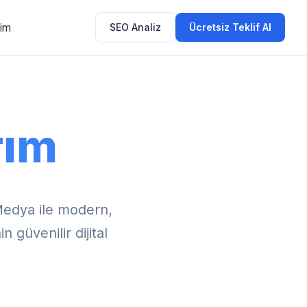
şim
SEO Analiz
Ücretsiz Teklif Al
rım
Medya ile modern,
 güvenilir dijital