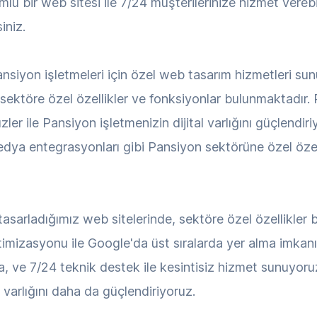
lu bir web sitesi ile 7/24 müşterilerinize hizmet verebi
iniz.
iyon işletmeleri için özel web tasarım hizmetleri sun
, sektöre özel özellikler ve fonksiyonlar bulunmaktadı
zler ile Pansiyon işletmenizin dijital varlığını güçlendir
 medya entegrasyonları gibi Pansiyon sektörüne özel özel
tasarladığımız web sitelerinde, sektöre özel özellikler
ptimizasyonu ile Google'da üst sıralarda yer alma imkanı, 
ma, ve 7/24 teknik destek ile kesintisiz hizmet sunuyor
al varlığını daha da güçlendiriyoruz.