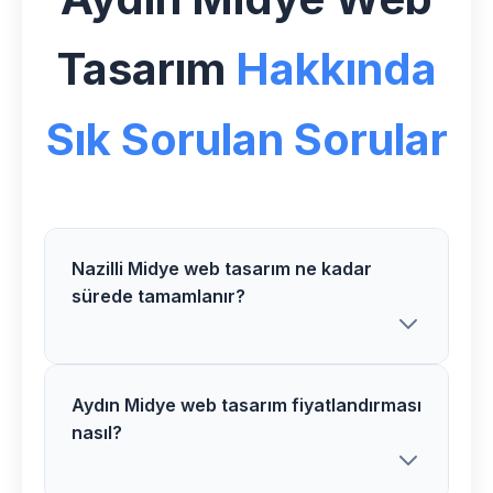
Tasarım
Hakkında
Sık Sorulan Sorular
Nazilli Midye web tasarım ne kadar
sürede tamamlanır?
Aydın Midye web tasarım fiyatlandırması
Nazilli bölgesindeki Midye web tasarım
nasıl?
projelerimiz genellikle 2-5 hafta
arasında tamamlanır. Proje detaylarına