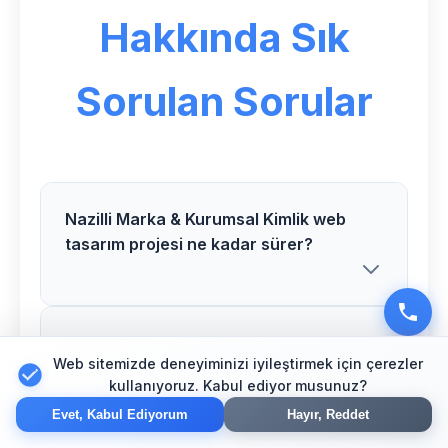
Hakkında Sık
Sorulan Sorular
Nazilli Marka & Kurumsal Kimlik web
tasarım projesi ne kadar sürer?
Aydın Marka & Kurumsal Kimlik web
Nazilli bölgesindeki Marka & Kurumsal
Web sitemizde deneyiminizi iyileştirmek için çerezler
tasarım maliyetleri nedir?
Kimlik web tasarım projelerimiz proje
kullanıyoruz. Kabul ediyor musunuz?
kapsamına göre 2-6 hafta arasında
Evet, Kabul Ediyorum
Hayır, Reddet
tamamlanır. Detaylı bilgi için ücretsiz