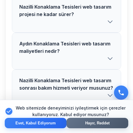
Nazilli Konaklama Tesisleri web tasarım
projesi ne kadar sürer?
Aydın Konaklama Tesisleri web tasarım
Nazilli bölgesindeki Konaklama Tesisleri
maliyetleri nedir?
web tasarım projelerimiz proje
kapsamına göre 2-6 hafta arasında
tamamlanır. Detaylı bilgi için ücretsiz
danışmanlık alabilirsiniz.
Nazilli Konaklama Tesisleri web tasarım
Aydın bölgesinde Konaklama Tesisleri
sonrası bakım hizmeti veriyor musunuz?
web tasarım maliyetleri proje
detaylarına göre değişir. Size özel teklif
hazırlamak için ücretsiz görüşme
Web sitemizde deneyiminizi iyileştirmek için çerezler
kullanıyoruz. Kabul ediyor musunuz?
yapalım.
Aydın Konaklama Tesisleri web tasarım
Evet, Nazilli bölgesindeki tüm
Evet, Kabul Ediyorum
Hayır, Reddet
alanında deneyiminiz nedir?
Konaklama Tesisleri web tasarım