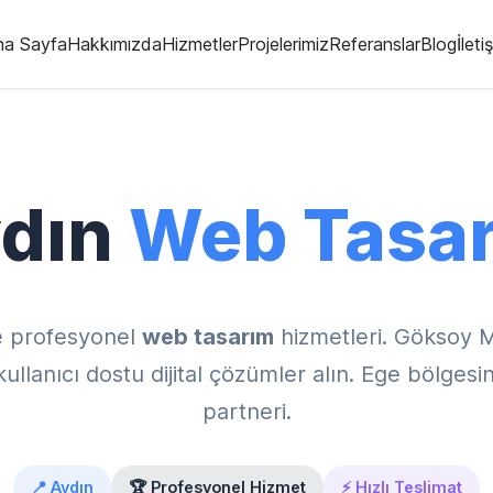
na Sayfa
Hakkımızda
Hizmetler
Projelerimiz
Referanslar
Blog
İleti
dın
Web Tasa
e profesyonel
web tasarım
hizmetleri. Göksoy 
lanıcı dostu dijital çözümler alın. Ege bölgesinin
partneri.
📍 Aydın
🏆 Profesyonel Hizmet
⚡ Hızlı Teslimat