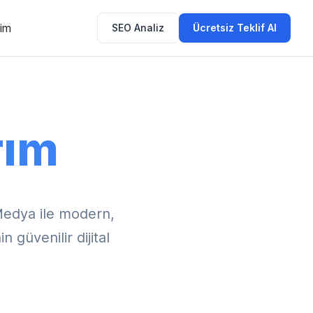
şim
SEO Analiz
Ücretsiz Teklif Al
rım
Medya ile modern,
 güvenilir dijital