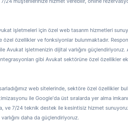
 7/24 müşterilerinize hizmet verebilir, online rezervasyon
at işletmeleri için özel web tasarım hizmetleri sunuy
re özel özellikler ve fonksiyonlar bulunmaktadır. Respo
le Avukat işletmenizin dijital varlığını güçlendiriyoruz.
entegrasyonları gibi Avukat sektörüne özel özellikler e
sarladığımız web sitelerinde, sektöre özel özellikler b
ptimizasyonu ile Google'da üst sıralarda yer alma imkanı, 
ma, ve 7/24 teknik destek ile kesintisiz hizmet sunuyor
al varlığını daha da güçlendiriyoruz.