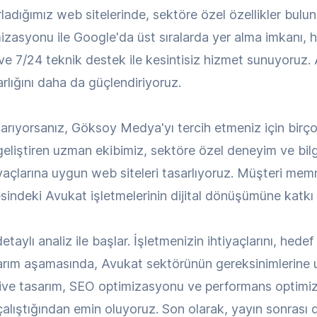
rladığımız web sitelerinde, sektöre özel özellikler bul
mizasyonu ile Google'da üst sıralarda yer alma imkanı, hı
 ve 7/24 teknik destek ile kesintisiz hizmet sunuyoruz.
 varlığını daha da güçlendiriyoruz.
arıyorsanız, Göksoy Medya'yı tercih etmeniz için birço
eliştiren uzman ekibimiz, sektöre özel deneyim ve bilgi
tiyaçlarına uygun web siteleri tasarlıyoruz. Müşteri mem
esindeki Avukat işletmelerinin dijital dönüşümüne katkı 
ylı analiz ile başlar. İşletmenizin ihtiyaçlarını, hedef k
rım aşamasında, Avukat sektörünün gereksinimlerine u
ive tasarım, SEO optimizasyonu ve performans optimiza
lıştığından emin oluyoruz. Son olarak, yayın sonrası d