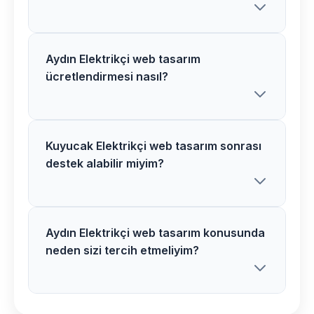
Aydın Elektrikçi web tasarım
Kuyucak bölgesindeki Elektrikçi web
ücretlendirmesi nasıl?
tasarım projelerimiz ortalama 3-5 hafta
içerisinde tamamlanır. Karmaşık
projelerde süre uzayabilir.
Kuyucak Elektrikçi web tasarım sonrası
Aydın bölgesinde Elektrikçi web tasarım
destek alabilir miyim?
ücretlerimiz proje özelliklerine göre
belirlenir. Detaylı analiz sonrası net fiyat
teklifi sunuyoruz.
Aydın Elektrikçi web tasarım konusunda
Kesinlikle! Kuyucak bölgesindeki tüm
neden sizi tercih etmeliyim?
Elektrikçi web tasarım müşterilerimize 1
yıl ücretsiz destek ve bakım hizmeti
veriyoruz.