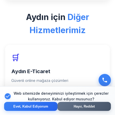
Aydın bölgesinde Elektrikçi sektörü için
özel uzman ekibimiz, modern
Aydın için
Diğer
teknolojiler ve kanıtlanmış başarı
hikayelerimizle fark yaratıyoruz.
Hizmetlerimiz
🛒
Aydın E-Ticaret
Güvenli online mağaza çözümleri
Web sitemizde deneyiminizi iyileştirmek için çerezler
kullanıyoruz. Kabul ediyor musunuz?
🔍
Evet, Kabul Ediyorum
Hayır, Reddet