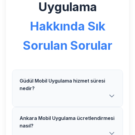
Uygulama
Hakkında Sık
Sorulan Sorular
Güdül Mobil Uygulama hizmet süresi
nedir?
Ankara Mobil Uygulama ücretlendirmesi
Güdül bölgesindeki Mobil Uygulama
nasıl?
projelerimiz ortalama 3-5 hafta