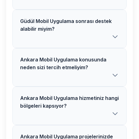
içerisinde tamamlanır. Karmaşık
projelerde süre uzayabilir.
Güdül Mobil Uygulama sonrası destek
Ankara bölgesinde Mobil Uygulama
alabilir miyim?
ücretlerimiz proje özelliklerine göre
belirlenir. Detaylı analiz sonrası net fiyat
teklifi sunuyoruz.
Ankara Mobil Uygulama konusunda
Kesinlikle! Güdül bölgesindeki tüm Mobil
neden sizi tercih etmeliyim?
Uygulama müşterilerimize 1 yıl ücretsiz
destek ve bakım hizmeti veriyoruz.
Ankara Mobil Uygulama hizmetiniz hangi
Ankara bölgesinde Mobil Uygulama
bölgeleri kapsıyor?
alanında uzman ekibimiz, modern
teknolojiler ve kanıtlanmış başarı
hikayelerimizle fark yaratıyoruz.
Ankara Mobil Uygulama projelerinizde
Ankara merkez ve tüm ilçelerinde mobil