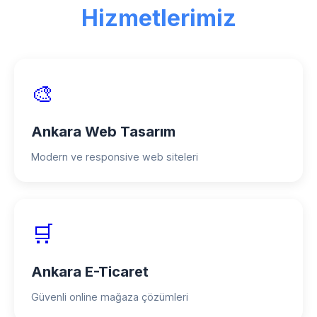
indirimler, taksitli ödeme seçenekleri ve
Hizmetlerimiz
proje bazlı ödeme planları mevcuttur.
🎨
Ankara Web Tasarım
Modern ve responsive web siteleri
🛒
Ankara E-Ticaret
Güvenli online mağaza çözümleri