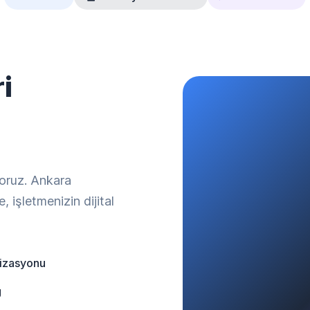
i
yoruz. Ankara
 işletmenizin dijital
mizasyonu
g