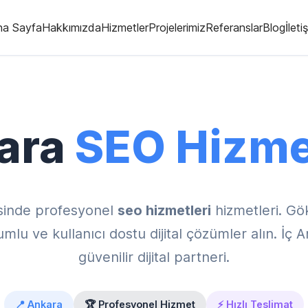
na Sayfa
Hakkımızda
Hizmetler
Projelerimiz
Referanslar
Blog
İleti
ara
SEO Hizme
inde profesyonel
seo hizmetleri
hizmetleri. Gö
u ve kullanıcı dostu dijital çözümler alın. İç 
güvenilir dijital partneri.
📍 Ankara
🏆 Profesyonel Hizmet
⚡ Hızlı Teslimat