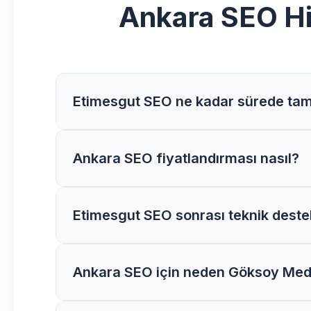
Ankara SEO Hi
Etimesgut SEO ne kadar sürede ta
Etimesgut bölgesindeki SEO projelerimiz gene
Ankara SEO fiyatlandırması nasıl?
Ankara bölgesinde SEO fiyatlarımız proje kap
Etimesgut SEO sonrası teknik deste
Evet, Etimesgut bölgesindeki tüm SEO projel
Ankara SEO için neden Göksoy Me