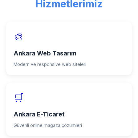
Hizmetlerimiz
seçenekleri ve proje bazlı ödeme
planları mevcuttur.
🎨
Ankara Web Tasarım
Modern ve responsive web siteleri
🛒
Ankara E-Ticaret
Güvenli online mağaza çözümleri