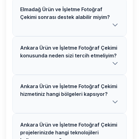
Elmadağ Ürün ve İşletme Fotoğraf
Ankara bölgesinde Ürün ve İşletme
Çekimi sonrası destek alabilir miyim?
Fotoğraf Çekimi ücretlerimiz proje
özelliklerine göre belirlenir. Detaylı
analiz sonrası net fiyat teklifi sunuyoruz.
Ankara Ürün ve İşletme Fotoğraf Çekimi
Kesinlikle! Elmadağ bölgesindeki tüm
konusunda neden sizi tercih etmeliyim?
Ürün ve İşletme Fotoğraf Çekimi
müşterilerimize 1 yıl ücretsiz destek ve
bakım hizmeti veriyoruz.
Ankara Ürün ve İşletme Fotoğraf Çekimi
Ankara bölgesinde Ürün ve İşletme
hizmetiniz hangi bölgeleri kapsıyor?
Fotoğraf Çekimi alanında uzman
ekibimiz, modern teknolojiler ve
kanıtlanmış başarı hikayelerimizle fark
yaratıyoruz.
Ankara Ürün ve İşletme Fotoğraf Çekimi
Ankara merkez ve tüm ilçelerinde Ürün
projelerinizde hangi teknolojileri
ve İşletme fotoğraf Çekimi hizmeti