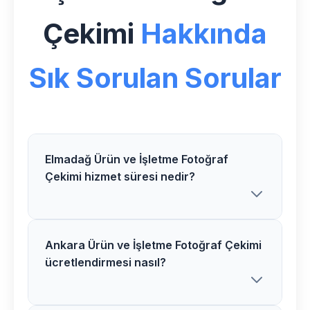
Çekimi
Hakkında
Sık Sorulan Sorular
Elmadağ Ürün ve İşletme Fotoğraf
Çekimi hizmet süresi nedir?
Ankara Ürün ve İşletme Fotoğraf Çekimi
Elmadağ bölgesindeki Ürün ve İşletme
ücretlendirmesi nasıl?
Fotoğraf Çekimi projelerimiz ortalama 3-
5 hafta içerisinde tamamlanır. Karmaşık
projelerde süre uzayabilir.