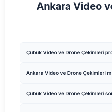
Ankara Video v
Çubuk Video ve Drone Çekimleri pro
Çubuk bölgesindeki Video ve Drone Çekimleri
Ankara Video ve Drone Çekimleri mal
danışmanlık alabilirsiniz.
Ankara bölgesinde Video ve Drone Çekimleri 
Çubuk Video ve Drone Çekimleri so