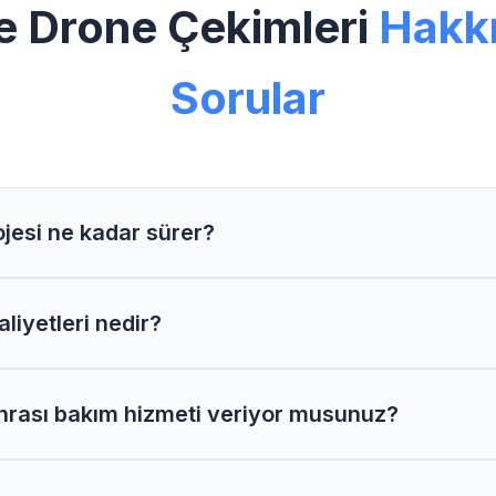
e Drone Çekimleri
Hakkı
Sorular
jesi ne kadar sürer?
 projelerimiz proje kapsamına göre 2-6 hafta arasında tam
iyetleri nedir?
maliyetleri proje detaylarına göre değişir. Size özel tekl
nrası bakım hizmeti veriyor musunuz?