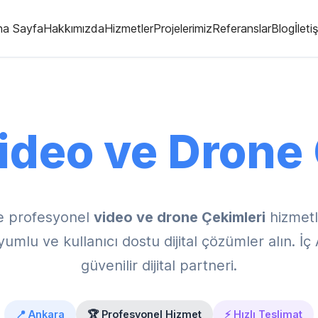
na Sayfa
Hakkımızda
Hizmetler
Projelerimiz
Referanslar
Blog
İleti
ideo ve Drone 
e profesyonel
video ve drone Çekimleri
hizmetl
umlu ve kullanıcı dostu dijital çözümler alın. İç
güvenilir dijital partneri.
📍 Ankara
🏆 Profesyonel Hizmet
⚡ Hızlı Teslimat