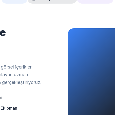
ne
 görsel içerikler
anlayan uzman
 gerçekleştiriyoruz.
mi
 Ekipman