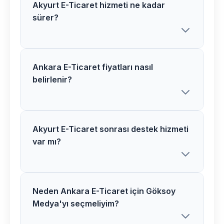
Akyurt E-Ticaret hizmeti ne kadar
sürer?
Ankara E-Ticaret fiyatları nasıl
Göksoy Medya olarak Akyurt
belirlenir?
bölgesindeki E-Ticaret projelerimizi
genellikle 2-4 hafta içerisinde
tamamlıyoruz. Proje kapsamına göre
süre değişiklik gösterebilir.
Akyurt E-Ticaret sonrası destek hizmeti
Ankara bölgesindeki E-Ticaret
var mı?
fiyatlarımız proje kapsamı, özellikler ve
ihtiyaçlarınıza göre belirlenir. Ücretsiz
görüşme için bizimle iletişime
geçebilirsiniz.
Neden Ankara E-Ticaret için Göksoy
Evet, Akyurt bölgesindeki tüm
Medya'yı seçmeliyim?
müşterilerimize E-Ticaret sonrası 1 yıl
ücretsiz teknik destek ve bakım hizmeti