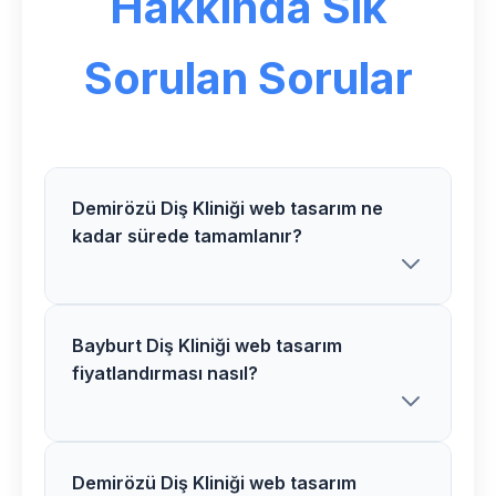
Hakkında Sık
Sorulan Sorular
Demirözü Diş Kliniği web tasarım ne
kadar sürede tamamlanır?
Bayburt Diş Kliniği web tasarım
Demirözü bölgesindeki Diş Kliniği web
fiyatlandırması nasıl?
tasarım projelerimiz genellikle 2-5 hafta
arasında tamamlanır. Proje detaylarına
göre süre değişiklik gösterebilir.
Demirözü Diş Kliniği web tasarım
Bayburt bölgesinde Diş Kliniği web